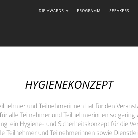
DIE AWARDS
PROGRAMM
SPEAKERS
HYGIENEKONZEPT
Teilnehmer und Teilnehmerinnen hat für den Veransta
) für alle Teilnehmer und Teilnehmerinnen so gering 
ung, ein Hygiene- und Sicherheitskonzept für die 
e Teilnehmer und Teilnehmerinnen sowie Dienstleis