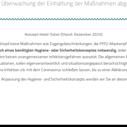
 Überwachung der Einhaltung der Maßnahmen abgeste
Konzept Hotel-Salon (Stand: Dezember 2025)
 aktuell keine Maßnahmen wie Zugangsbeschränkungen, die FFP2-Maskenpfli
h eines benötigten Hygiene- oder Sicherheitskonzeptes notwendig.
Jeder
ndere keinen unangemessenen Infektionsgefahren aussetzt. Die allgemeinen
ationen, sollen eigenverantwortlich und situationsangepasst berücksichtig
ne Infektion z:b. mit dem Coronavirus schließen lassen, bis zu einer Abkläru
 Anpassung des Hygiene- und Sicherheitskonzepts werden wir Sie an dieser 