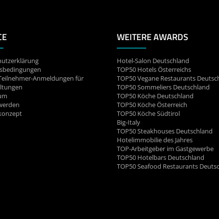
CE
WEITERE AWARDS
utzerklärung
Hotel-Salon Deutschland
sbedingungen
TOP50 Hotels Österreichs
Teilnehmer-Anmeldungen für
TOP50 Vegane Restaurants Deutsc
ltungen
TOP50 Sommeliers Deutschland
um
TOP50 Köche Deutschland
werden
TOP50 Köche Österreich
konzept
TOP50 Köche Südtirol
Big-Italy
TOP50 Steakhouses Deutschland
Hotelimmobilie des Jahres
TOP-Arbeitgeber im Gastgewerbe
TOP50 Hotelbars Deutschland
TOP50 Seafood Restaurants Deuts