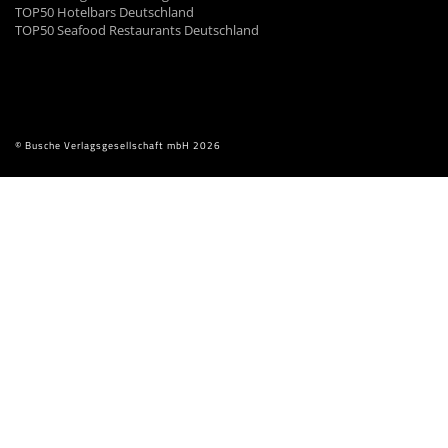
TOP50 Hotelbars Deutschland
TOP50 Seafood Restaurants Deutschland
© Busche Verlagsgesellschaft mbH 2026